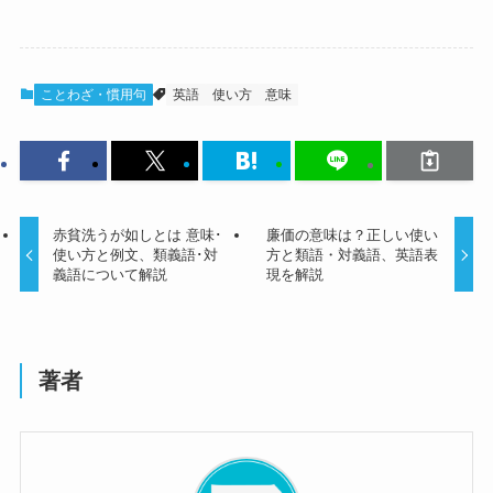
ことわざ・慣用句
英語
使い方
意味
赤貧洗うが如しとは 意味･
廉価の意味は？正しい使い
使い方と例文、類義語･対
方と類語・対義語、英語表
義語について解説
現を解説
著者