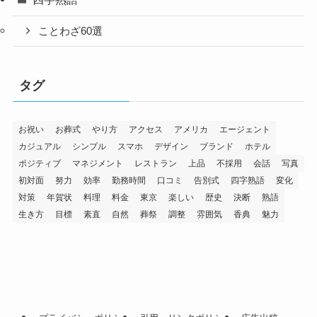
ことわざ60選
タグ
お祝い
お葬式
やり方
アクセス
アメリカ
エージェント
カジュアル
シンプル
スマホ
デザイン
ブランド
ホテル
ポジティブ
マネジメント
レストラン
上品
不採用
会話
写真
初対面
努力
効率
勤務時間
口コミ
告別式
四字熟語
変化
対策
年賀状
料理
料金
東京
楽しい
歴史
決断
熟語
生き方
目標
素直
自然
葬祭
調整
雰囲気
香典
魅力