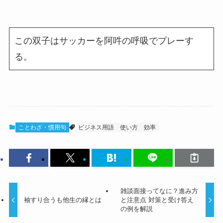
この双子はサッカーを阿吽の呼吸でプレーす
る。
ことわざ・慣用句
ビジネス用語
使い方
効率
雑談面接ってなに？進み方
袖すり合うも他生の縁とは
と注意点 対策と受け答え
の例を解説