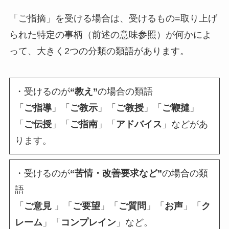
「ご指摘」を受ける場合は、受けるもの=取り上げ
られた特定の事柄（前述の意味参照）が何かによ
って、大きく2つの分類の類語があります。
・受けるのが
“教え”
の場合の類語
「
ご指導
」「
ご教示
」「
ご教授
」「
ご鞭撻
」
「
ご伝授
」「
ご指南
」「
アドバイス
」などがあ
ります。
・受けるのが
“苦情・改善要求など”
の場合の類
語
「
ご意見
」「
ご要望
」「
ご質問
」「
お声
」「
ク
レーム
」「
コンプレイン
」など。