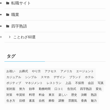
転職サイト
職業
四字熟語
ことわざ60選
タグ
お祝い
お葬式
やり方
アクセス
アメリカ
エージェント
カジュアル
シンプル
スマホ
デザイン
ブランド
ホテル
ポジティブ
マネジメント
レストラン
上品
不採用
会話
写真
初対面
努力
効率
勤務時間
口コミ
告別式
四字熟語
変化
対策
年賀状
料理
料金
東京
楽しい
歴史
決断
熟語
生き方
目標
素直
自然
葬祭
調整
雰囲気
香典
魅力