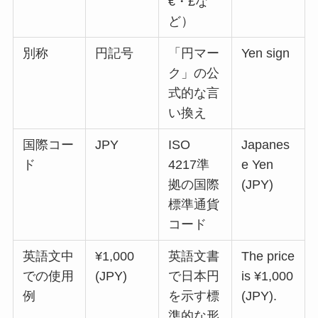
€・£な
ど）
別称
円記号
「円マー
Yen sign
ク」の公
式的な言
い換え
国際コー
JPY
ISO
Japanes
ド
4217準
e Yen
拠の国際
(JPY)
標準通貨
コード
英語文中
¥1,000
英語文書
The price
での使用
(JPY)
で日本円
is ¥1,000
例
を示す標
(JPY).
準的な形