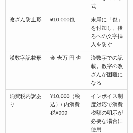
式
改ざん防止形
¥10,000也
末尾に「也」
を付加し、後
ろへの文字挿
入を防ぐ
漢数字記載形
金 壱万 円 也
漢数字での記
載。数字の改
ざんが困難に
なる
消費税内訳あ
¥10,000（税
インボイス制
り
込）/ 内消費
度対応で消費
税¥909
税額の明示が
必要な場合に
使用