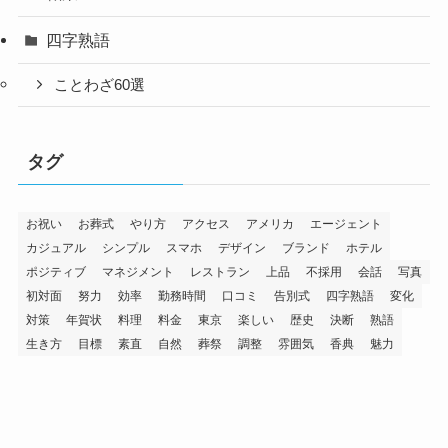
四字熟語
ことわざ60選
タグ
お祝い
お葬式
やり方
アクセス
アメリカ
エージェント
カジュアル
シンプル
スマホ
デザイン
ブランド
ホテル
ポジティブ
マネジメント
レストラン
上品
不採用
会話
写真
初対面
努力
効率
勤務時間
口コミ
告別式
四字熟語
変化
対策
年賀状
料理
料金
東京
楽しい
歴史
決断
熟語
生き方
目標
素直
自然
葬祭
調整
雰囲気
香典
魅力