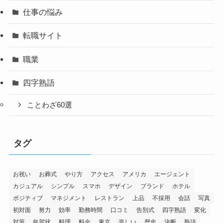
仕事の悩み
転職サイト
職業
四字熟語
ことわざ60選
タグ
お祝い
お葬式
やり方
アクセス
アメリカ
エージェント
カジュアル
シンプル
スマホ
デザイン
ブランド
ホテル
ポジティブ
マネジメント
レストラン
上品
不採用
会話
写真
初対面
努力
効率
勤務時間
口コミ
告別式
四字熟語
変化
対策
年賀状
料理
料金
東京
楽しい
歴史
決断
熟語