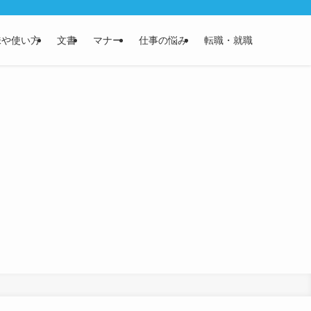
味や使い方
文書
マナー
仕事の悩み
転職・就職