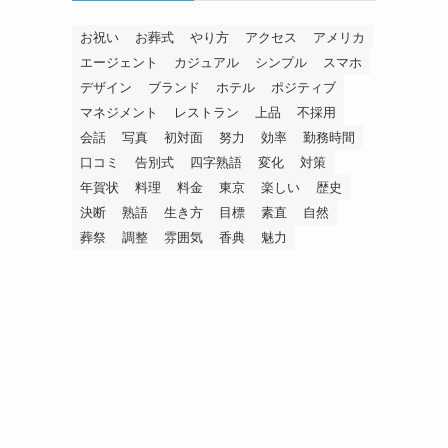
お祝い
お葬式
やり方
アクセス
アメリカ
エージェント
カジュアル
シンプル
スマホ
デザイン
ブランド
ホテル
ポジティブ
マネジメント
レストラン
上品
不採用
会話
写真
初対面
努力
効率
勤務時間
口コミ
告別式
四字熟語
変化
対策
年賀状
料理
料金
東京
楽しい
歴史
決断
熟語
生き方
目標
素直
自然
葬祭
調整
雰囲気
香典
魅力