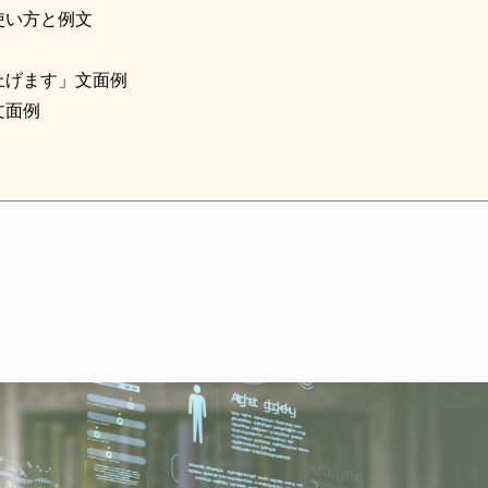
使い方と例文
上げます」文面例
文面例