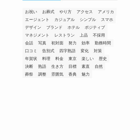
お祝い
お葬式
やり方
アクセス
アメリカ
エージェント
カジュアル
シンプル
スマホ
デザイン
ブランド
ホテル
ポジティブ
マネジメント
レストラン
上品
不採用
会話
写真
初対面
努力
効率
勤務時間
口コミ
告別式
四字熟語
変化
対策
年賀状
料理
料金
東京
楽しい
歴史
決断
熟語
生き方
目標
素直
自然
葬祭
調整
雰囲気
香典
魅力