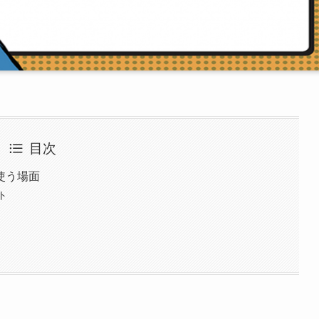
目次
使う場面
ト
ー