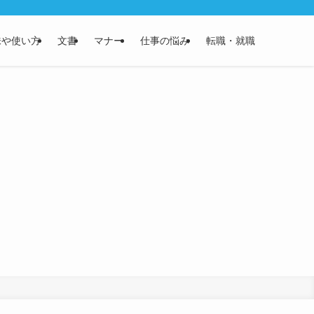
味や使い方
文書
マナー
仕事の悩み
転職・就職