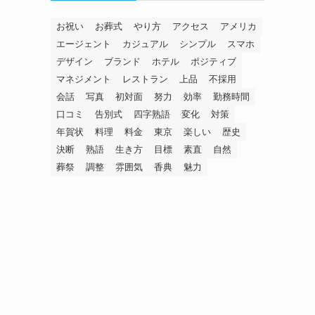
お祝い
お葬式
やり方
アクセス
アメリカ
エージェント
カジュアル
シンプル
スマホ
デザイン
ブランド
ホテル
ポジティブ
マネジメント
レストラン
上品
不採用
会話
写真
初対面
努力
効率
勤務時間
口コミ
告別式
四字熟語
変化
対策
年賀状
料理
料金
東京
楽しい
歴史
決断
熟語
生き方
目標
素直
自然
葬祭
調整
雰囲気
香典
魅力