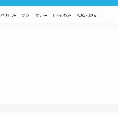
味や使い方
文書
マナー
仕事の悩み
転職・就職