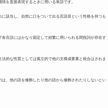
感情を直接表現するときに用いる単語です。
れに該当し、自然に口をついて出る言語音という性格を持つも
ず各言語にはかなり固定して頻繁に用いられる間投詞が存在す
文法的な性質としては孤立的で他の文構成要素と統合はされま
のは、他の語を修飾したり他の語から修飾されたりしないとい