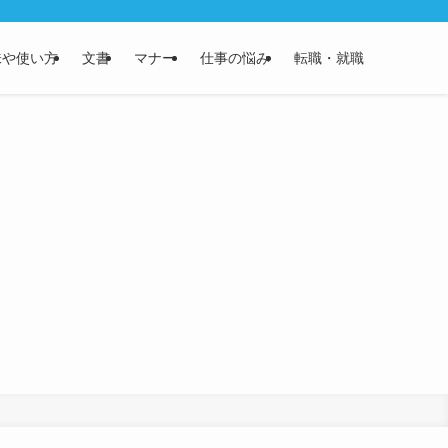
味や使い方
文書
マナー
仕事の悩み
転職・就職