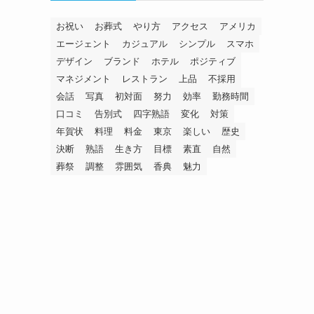
お祝い
お葬式
やり方
アクセス
アメリカ
エージェント
カジュアル
シンプル
スマホ
デザイン
ブランド
ホテル
ポジティブ
マネジメント
レストラン
上品
不採用
会話
写真
初対面
努力
効率
勤務時間
口コミ
告別式
四字熟語
変化
対策
年賀状
料理
料金
東京
楽しい
歴史
決断
熟語
生き方
目標
素直
自然
葬祭
調整
雰囲気
香典
魅力