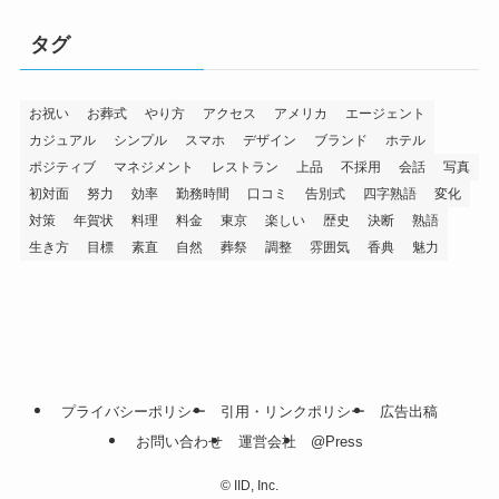
タグ
お祝い
お葬式
やり方
アクセス
アメリカ
エージェント
カジュアル
シンプル
スマホ
デザイン
ブランド
ホテル
ポジティブ
マネジメント
レストラン
上品
不採用
会話
写真
初対面
努力
効率
勤務時間
口コミ
告別式
四字熟語
変化
対策
年賀状
料理
料金
東京
楽しい
歴史
決断
熟語
生き方
目標
素直
自然
葬祭
調整
雰囲気
香典
魅力
プライバシーポリシー
引用・リンクポリシー
広告出稿
お問い合わせ
運営会社
@Press
©
IID, Inc.