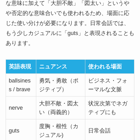
な意味に加えて「大胆不敵」「図太い」というや
や否定的な意味合いでも使われるため、場面に応
じた使い分けが必要になります。日常会話では、
もう少しカジュアルに「guts」と表現されることも
あります。
英語表現
ニュアンス
使われる場面
ballsines
勇気・勇敢（ポ
ビジネス・フォ
s / brave
ジティブ）
ーマルな文脈
大胆不敵・図太
状況次第でネガ
nerve
い（両義的）
ティブにも
度胸・根性（カ
guts
日常会話
ジュアル)