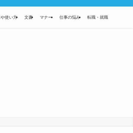
味や使い方
文書
マナー
仕事の悩み
転職・就職