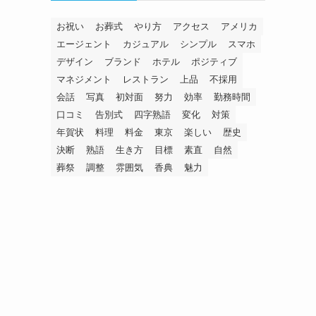
お祝い
お葬式
やり方
アクセス
アメリカ
エージェント
カジュアル
シンプル
スマホ
デザイン
ブランド
ホテル
ポジティブ
マネジメント
レストラン
上品
不採用
会話
写真
初対面
努力
効率
勤務時間
口コミ
告別式
四字熟語
変化
対策
年賀状
料理
料金
東京
楽しい
歴史
決断
熟語
生き方
目標
素直
自然
葬祭
調整
雰囲気
香典
魅力