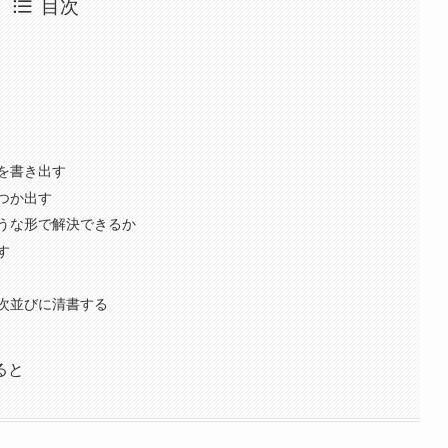
目次
を書き出す
つか出す
うな形で解決できるか
す
次並びに清書する
ると