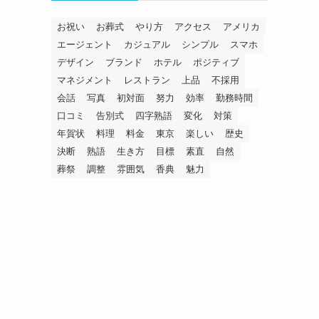
お祝い
お葬式
やり方
アクセス
アメリカ
エージェント
カジュアル
シンプル
スマホ
デザイン
ブランド
ホテル
ポジティブ
マネジメント
レストラン
上品
不採用
会話
写真
初対面
努力
効率
勤務時間
口コミ
告別式
四字熟語
変化
対策
年賀状
料理
料金
東京
楽しい
歴史
決断
熟語
生き方
目標
素直
自然
葬祭
調整
雰囲気
香典
魅力