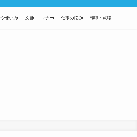
味や使い方
文書
マナー
仕事の悩み
転職・就職