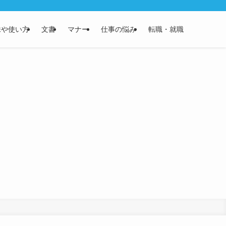
味や使い方
文書
マナー
仕事の悩み
転職・就職