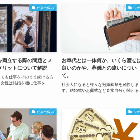
仕事の悩み
マ
を両立する際の問題とメ
お車代とは一体何か、いくら渡せ
メリットについて解説
良いのかや、葬儀との違いについ
て。
しても仕事をそのまま続ける方
女性は結婚を機に仕事を...
社会人になると様々な冠婚葬祭を経験しま
す。結婚式やお葬式など直接自分が関わる..
仕事の悩み
マ