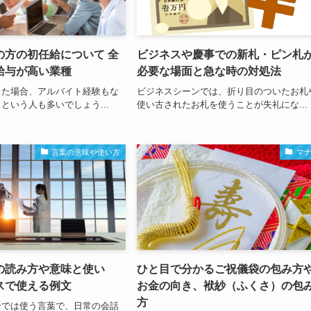
の方の初任給について 全
ビジネスや慶事での新札・ピン札
給与が高い業種
必要な場面と急な時の対処法
出た場合、アルバイト経験もな
ビジネスシーンでは、折り目のついたお札
という人も多いでしょう...
使い古されたお札を使うことが失礼にな...
言葉の意味や使い方
マ
の読み方や意味と使い
ひと目で分かるご祝儀袋の包み方
スで使える例文
お金の向き、袱紗（ふくさ）の包
方
ンでは使う言葉で、日常の会話