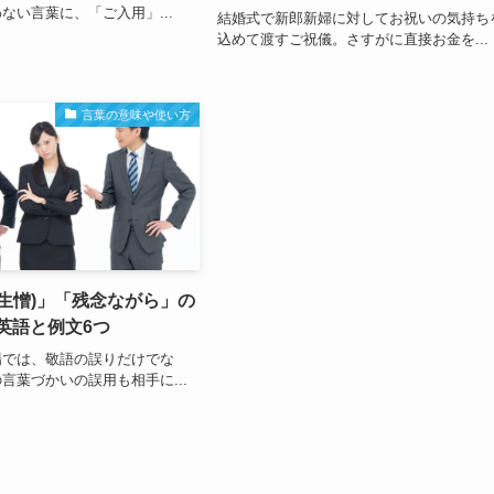
ない言葉に、「ご入用」...
結婚式で新郎新婦に対してお祝いの気持ち
込めて渡すご祝儀。さすがに直接お金を...
言葉の意味や使い方
生憎)」「残念ながら」の
英語と例文6つ
場では、敬語の誤りだけでな
言葉づかいの誤用も相手に...