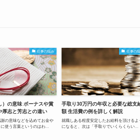
仕事の悩み
仕事の
し）の意味 ボーナスや賞
手取り30万円の年収と必要な総支
や厚志と芳志との違い
額 生活費の例を詳しく解説
感謝の意味などを込めてお金や
就職しある程度安定したお給料を頂けるよ
に使う言葉というのはわ...
になると、次は「手取りでいくらくらい...