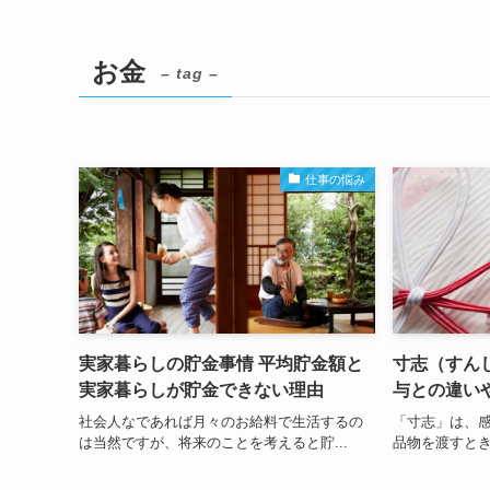
お金
– tag –
仕事の悩み
実家暮らしの貯金事情 平均貯金額と
寸志（すん
実家暮らしが貯金できない理由
与との違い
社会人なであれば月々のお給料で生活するの
「寸志」は、
は当然ですが、将来のことを考えると貯...
品物を渡すとき