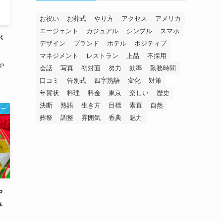
お祝い
お葬式
やり方
アクセス
アメリカ
エージェント
カジュアル
シンプル
スマホ
が
デザイン
ブランド
ホテル
ポジティブ
マネジメント
レストラン
上品
不採用
や
会話
写真
初対面
努力
効率
勤務時間
口コミ
告別式
四字熟語
変化
対策
年賀状
料理
料金
東京
楽しい
歴史
決断
熟語
生き方
目標
素直
自然
ナー
葬祭
調整
雰囲気
香典
魅力
や
み