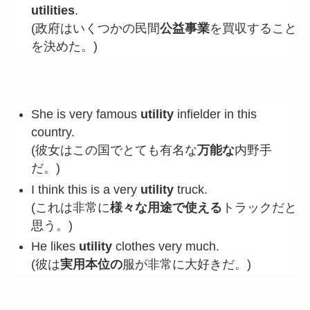
utilities
.
(政府はいくつかの民間
公益事業
を買収すること
を決めた。)
形容詞としてのutility
She is very famous
utility
infielder in this
country.
(彼女はこの国でとても有名な
万能
な
内野手
だ。)
I think this is a very
utility
truck.
(これは非常に
様々な用途で使える
トラックだと
思う。)
He likes
utility
clothes very much.
(彼は
実用本位の
服が非常に大好きだ。)