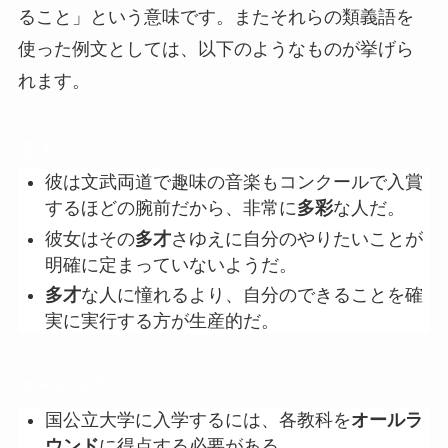
ること」という意味です。またそれらの類義語を
使った例文としては、以下のようなものが挙げら
れます。
多才
彼は文武両道で趣味の音楽もコンクールで入賞
するほどの腕前だから、非常に
多彩
な人だ。
彼女はその
多才
さゆえに自分のやりたいことが
明確に定まっていないようだ。
多才
な人に憧れるより、自分のできることを確
実に実行する方が生産的だ。
オールラウンド
国公立大学に入学するには、各教科を
オールラ
ウンド
に得点する必要がある。