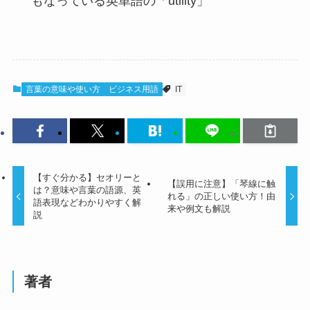
もなっている英単語の「utility」
言葉の意味や使い方
ビジネス用語
IT
【すぐ分かる】セオリーと
【誤用に注意】「琴線に触
は？意味や言葉の語源、英
れる」の正しい使い方！由
語表現などわかりやすく解
来や例文も解説
説
著者