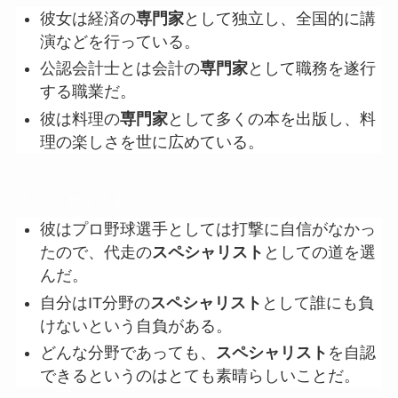
彼女は経済の
専門家
として独立し、全国的に講
演などを行っている。
公認会計士とは会計の
専門家
として職務を遂行
する職業だ。
彼は料理の
専門家
として多くの本を出版し、料
理の楽しさを世に広めている。
スペシャリスト
彼はプロ野球選手としては打撃に自信がなかっ
たので、代走の
スペシャリスト
としての道を選
んだ。
自分はIT分野の
スペシャリスト
として誰にも負
けないという自負がある。
どんな分野であっても、
スペシャリスト
を自認
できるというのはとても素晴らしいことだ。