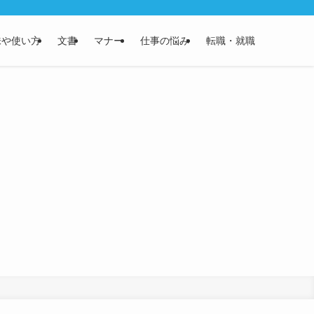
味や使い方
文書
マナー
仕事の悩み
転職・就職