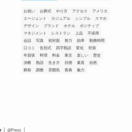
お祝い
お葬式
やり方
アクセス
アメリカ
エージェント
カジュアル
シンプル
スマホ
デザイン
ブランド
ホテル
ポジティブ
マネジメント
レストラン
上品
不採用
会話
写真
初対面
努力
効率
勤務時間
口コミ
告別式
四字熟語
変化
対策
年賀状
料理
料金
東京
楽しい
歴史
決断
熟語
生き方
目標
素直
自然
葬祭
調整
雰囲気
香典
魅力
社
@Press