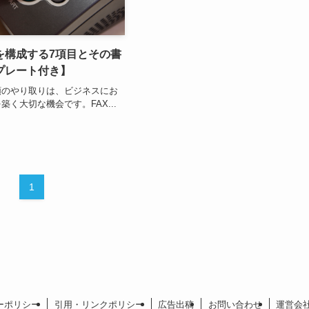
を構成する7項目とその書
プレート付き】
類のやり取りは、ビジネスにお
築く大切な機会です。FAX...
1
ーポリシー
引用・リンクポリシー
広告出稿
お問い合わせ
運営会