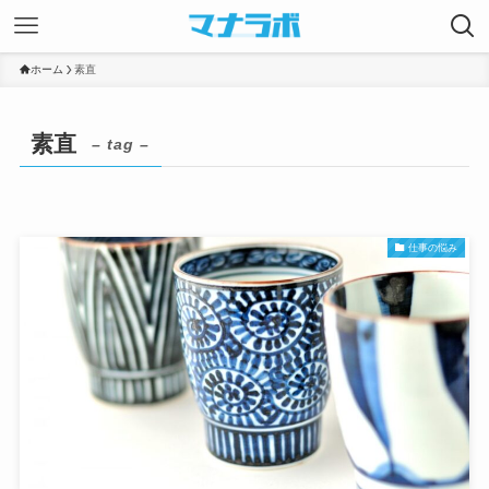
ホーム
素直
素直
– tag –
仕事の悩み