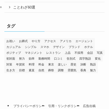
ことわざ60選
タグ
お祝い
お葬式
やり方
アクセス
アメリカ
エージェント
カジュアル
シンプル
スマホ
デザイン
ブランド
ホテル
ポジティブ
マネジメント
レストラン
上品
不採用
会話
写真
初対面
努力
効率
勤務時間
口コミ
告別式
四字熟語
変化
対策
年賀状
料理
料金
東京
楽しい
歴史
決断
熟語
生き方
目標
素直
自然
葬祭
調整
雰囲気
香典
魅力
プライバシーポリシー
引用・リンクポリシー
広告出稿