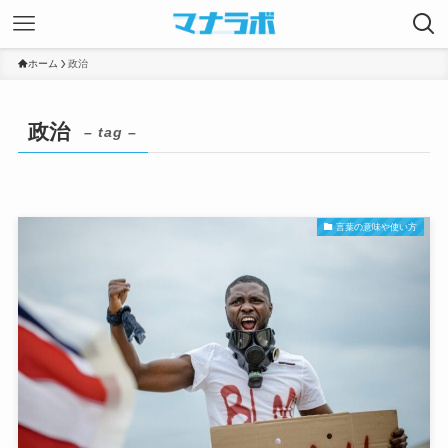
ホーム
政治
政治
– tag –
言葉の意味や使い方