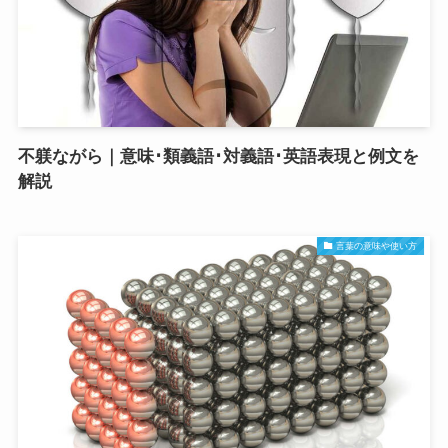
不躾ながら｜意味･類義語･対義語･英語表現と例文を
解説
言葉の意味や使い方