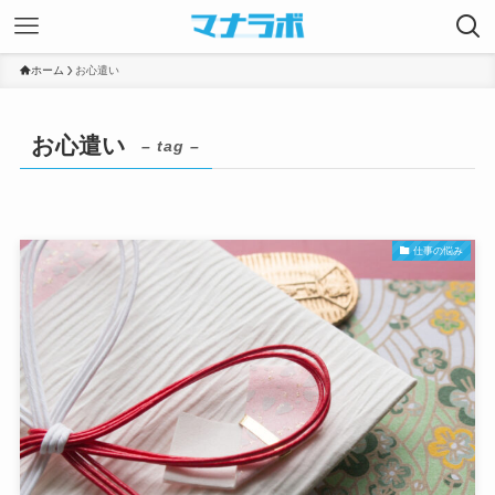
ホーム
お心遣い
お心遣い
– tag –
仕事の悩み