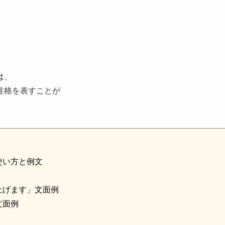
は、
性格を表すことが
使い方と例文
上げます」文面例
文面例