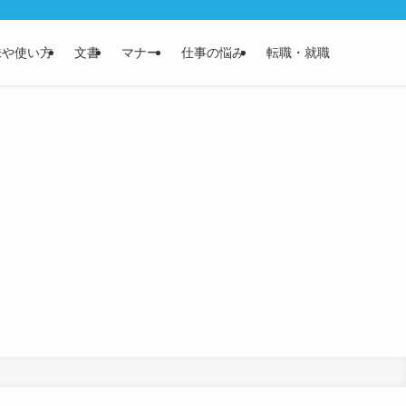
味や使い方
文書
マナー
仕事の悩み
転職・就職