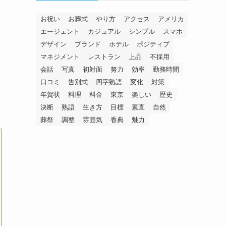
お祝い
お葬式
やり方
アクセス
アメリカ
エージェント
カジュアル
シンプル
スマホ
デザイン
ブランド
ホテル
ポジティブ
マネジメント
レストラン
上品
不採用
会話
写真
初対面
努力
効率
勤務時間
口コミ
告別式
四字熟語
変化
対策
年賀状
料理
料金
東京
楽しい
歴史
決断
熟語
生き方
目標
素直
自然
葬祭
調整
雰囲気
香典
魅力