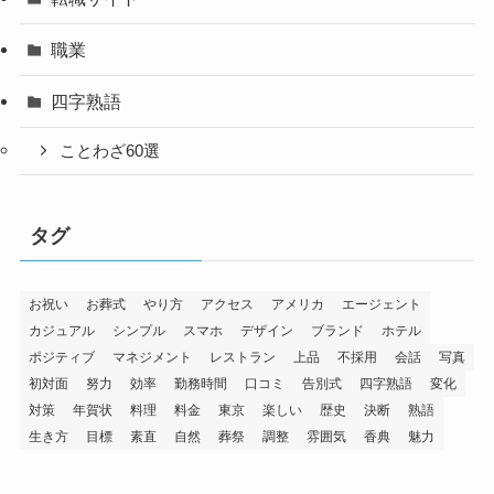
職業
四字熟語
ことわざ60選
タグ
お祝い
お葬式
やり方
アクセス
アメリカ
エージェント
カジュアル
シンプル
スマホ
デザイン
ブランド
ホテル
ポジティブ
マネジメント
レストラン
上品
不採用
会話
写真
初対面
努力
効率
勤務時間
口コミ
告別式
四字熟語
変化
対策
年賀状
料理
料金
東京
楽しい
歴史
決断
熟語
生き方
目標
素直
自然
葬祭
調整
雰囲気
香典
魅力