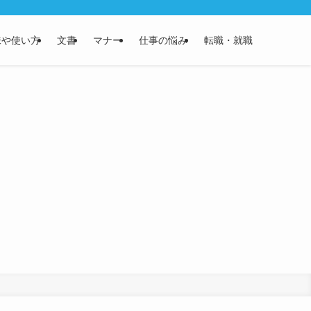
味や使い方
文書
マナー
仕事の悩み
転職・就職