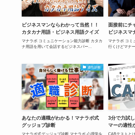
ビジネスマンならわかって当然！！
面接前にチ
カタカナ用語・ビジネス用語クイズ
ビジネスマ
マナラボ コミュニケーション能力診断 カタカ
マナラボ コミ
ナ用語を用いて会話するビジネスパー...
行くけどマナー
適性診断
あなたの適職がわかる！マナラボ式
3分で力試
グッジョブ診断
マーの適性
マナラボ式グッジョブ診断 マナラボ 心理学を
CABテストと