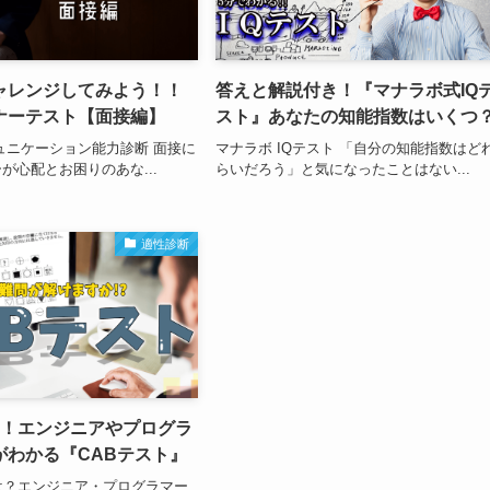
ャレンジしてみよう！！
答えと解説付き！『マナラボ式IQ
ナーテスト【面接編】
スト』あなたの知能指数はいくつ
ュニケーション能力診断 面接に
マナラボ IQテスト 「自分の知能指数はど
が心配とお困りのあな...
らいだろう」と気になったことはない...
適性診断
し！エンジニアやプログラ
がわかる『CABテスト』
は？エンジニア・プログラマー